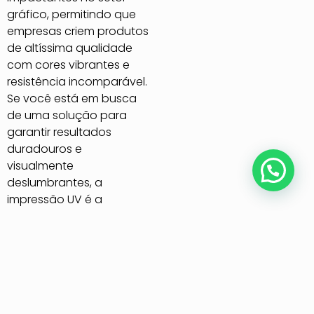
gráfico, permitindo que
empresas criem produtos
de altíssima qualidade
com cores vibrantes e
resistência incomparável.
Se você está em busca
de uma solução para
garantir resultados
duradouros e
visualmente
deslumbrantes, a
impressão UV é a
resposta. Neste artigo,
vamos explorar como
essa tecnologia
funciona, suas
vantagens e por que ela
é a escolha ideal para