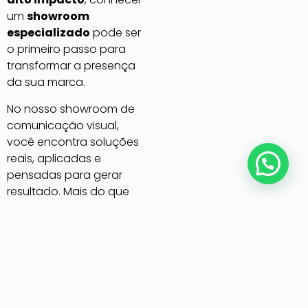
um
showroom
especializado
pode ser
o primeiro passo para
transformar a presença
da sua marca.
No nosso showroom de
comunicação visual,
você encontra soluções
reais, aplicadas e
Posso lhe ajudar?
pensadas para gerar
resultado. Mais do que
ver produtos, você vive
uma experiência
completa — entendendo
na prática como cada
detalhe pode influenciar
na percepção do seu
negócio.