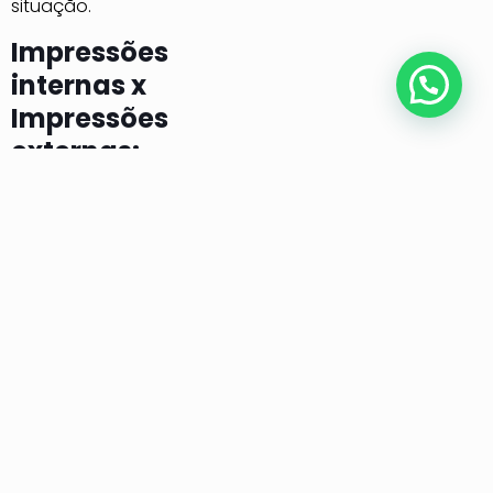
situação.
Impressões
internas x
Posso lhe ajudar?
Impressões
externas:
Principais
diferenças
A principal diferença
entre impressões internas
e externas está na
exposição aos fatores
ambientais.
Impressões
internas
:
Normalmente
utilizadas em