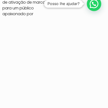
de ativação de marca
Posso lhe ajudar?
para um público
apaixonado por
basquete, sabor e
diversão.
Essa colaboração,
desenvolvida em
conjunto com a agência
Motivare
, marcou um
novo capítulo em nossa
trajetória de projetos
especiais, onde design,
funcionalidade e
emoção se conectam
para entregar muito mais
que produtos:
entregamos impacto.