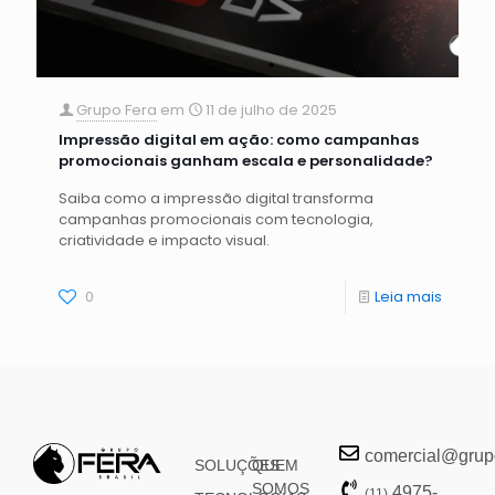
Grupo Fera
em
11 de julho de 2025
Impressão digital em ação: como campanhas
promocionais ganham escala e personalidade?
Saiba como a impressão digital transforma
campanhas promocionais com tecnologia,
criatividade e impacto visual.
0
Leia mais
comercial@grupo
SOLUÇÕES
QUEM
SOMOS
4975-
(11)